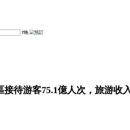
?
晚
區接待游客75.1億人次，旅游收入5
。