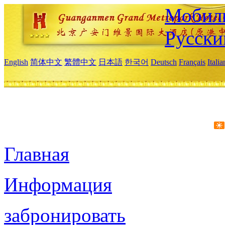
Мобиль
Русски
English
简体中文
繁體中文
日本語
한국어
Deutsch
Français
Itali
Главная
Информация
забронировать