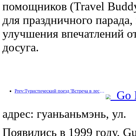
помощников (Travel Budd
для праздничного парада,
улучшения впечатлений от
досуга.
Prev:Туристический поезд 'Встреча в лесу Хулунбуир - Экспресс Дасинганлин - Поезд 'Звездный свет' - Путешествие в Тяньи' совершает свой первый рейс.
Go 
адрес: гуаньаньмэнь, ул.
Появились в 1999 году, G