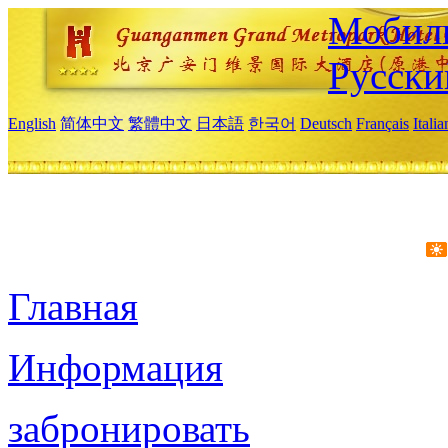
Мобиль
Русски
English
简体中文
繁體中文
日本語
한국어
Deutsch
Français
Itali
Главная
Информация
забронировать