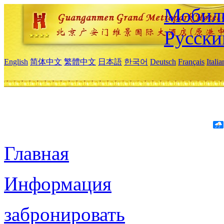
Мобиль
Русски
English
简体中文
繁體中文
日本語
한국어
Deutsch
Français
Itali
Главная
Информация
забронировать