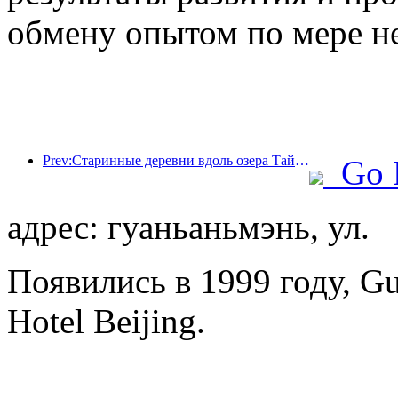
обмену опытом по мере н
Prev:Старинные деревни вдоль озера Тайху в Хучжоу провинции Чжэцзян начали реконструкцию и модернизацию, в которые было инвестировано около 1 млрд юаней.
Go 
адрес: гуаньаньмэнь, ул.
Появились в 1999 году, G
Hotel Beijing.