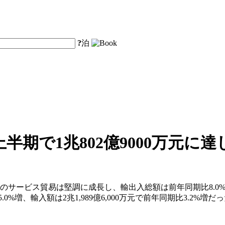
?
泊
期で1兆802億9000万元に達
ービス貿易は堅調に成長し、輸出入総額は前年同期比8.0%増の3
%増、輸入額は2兆1,989億6,000万元で前年同期比3.2%増だ