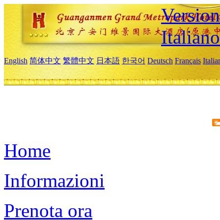
Version
Italiano
English
简体中文
繁體中文
日本語
한국어
Deutsch
Français
Itali
Home
Informazioni
Prenota ora