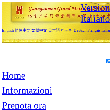
Version
Italiano
English
简体中文
繁體中文
日本語
한국어
Deutsch
Français
Itali
Home
Informazioni
Prenota ora