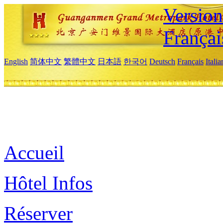
Versio
Françai
English
简体中文
繁體中文
日本語
한국어
Deutsch
Français
Itali
Accueil
Hôtel Infos
Réserver