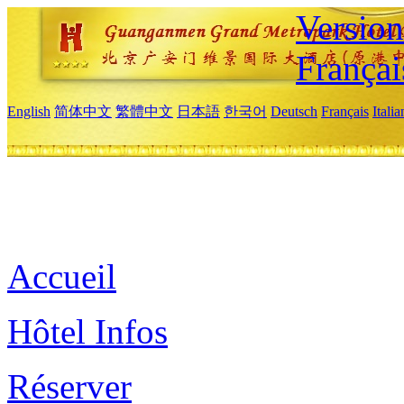
Versio
Françai
English
简体中文
繁體中文
日本語
한국어
Deutsch
Français
Itali
Accueil
Hôtel Infos
Réserver