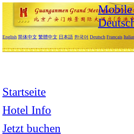
Mobile 
Deutsc
English
简体中文
繁體中文
日本語
한국어
Deutsch
Français
Itali
Startseite
Hotel Info
Jetzt buchen