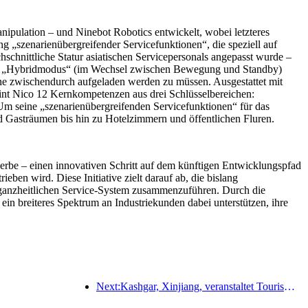
pulation – und Ninebot Robotics entwickelt, wobei letzteres
ng „szenarienübergreifender Servicefunktionen“, die speziell auf
chnittliche Statur asiatischen Servicepersonals angepasst wurde –
. Im „Hybridmodus“ (im Wechsel zwischen Bewegung und Standby)
hne zwischendurch aufgeladen werden zu müssen. Ausgestattet mit
reint Nico 12 Kernkompetenzen aus drei Schlüsselbereichen:
 Um seine „szenarienübergreifenden Servicefunktionen“ für das
 Gasträumen bis hin zu Hotelzimmern und öffentlichen Fluren.
erbe – einen innovativen Schritt auf dem künftigen Entwicklungspfad
n wird. Diese Initiative zielt darauf ab, die bislang
n, ganzheitlichen Service-System zusammenzuführen. Durch die
in breiteres Spektrum an Industriekunden dabei unterstützen, ihre
Next:Kashgar, Xinjiang, veranstaltet Tourismus-Werbeevent zur Förderung des interethnischen Austauschs.