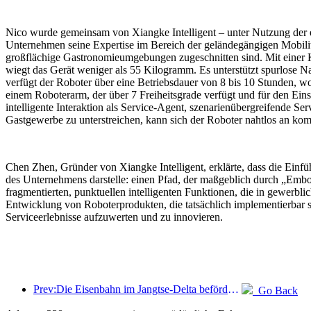
Nico wurde gemeinsam von Xiangke Intelligent – unter Nutzung der e
Unternehmen seine Expertise im Bereich der geländegängigen Mobilität 
großflächige Gastronomieumgebungen zugeschnitten sind. Mit einer Kö
wiegt das Gerät weniger als 55 Kilogramm. Es unterstützt spurlos
verfügt der Roboter über eine Betriebsdauer von 8 bis 10 Stunden, 
einem Roboterarm, der über 7 Freiheitsgrade verfügt und für den Eins
intelligente Interaktion als Service-Agent, szenarienübergreifende 
Gastgewerbe zu unterstreichen, kann sich der Roboter nahtlos an k
Chen Zhen, Gründer von Xiangke Intelligent, erklärte, dass die Ein
des Unternehmens darstelle: einen Pfad, der maßgeblich durch „Embod
fragmentierten, punktuellen intelligenten Funktionen, die in gewerbl
Entwicklung von Roboterprodukten, die tatsächlich implementierbar s
Serviceerlebnisse aufzuwerten und zu innovieren.
Prev:Die Eisenbahn im Jangtse-Delta beförderte während der Maifeiertage über 21,38 Millionen Fahrgäste.
Go Back