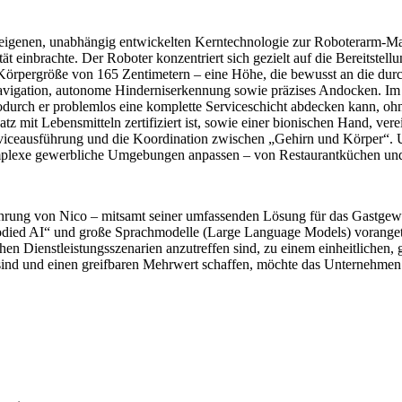
igenen, unabhängig entwickelten Kerntechnologie zur Roboterarm-Mani
einbrachte. Der Roboter konzentriert sich gezielt auf die Bereitstellu
rpergröße von 165 Zentimetern – eine Höhe, die bewusst an die durchs
e Navigation, autonome Hinderniserkennung sowie präzises Andocken
wodurch er problemlos eine komplette Serviceschicht abdecken kann, o
atz mit Lebensmitteln zertifiziert ist, sowie einer bionischen Hand, ve
Serviceausführung und die Koordination zwischen „Gehirn und Körper“.
omplexe gewerbliche Umgebungen anpassen – von Restaurantküchen und
führung von Nico – mitsamt seiner umfassenden Lösung für das Gastgew
ied AI“ und große Sprachmodelle (Large Language Models) vorangetriebe
ichen Dienstleistungsszenarien anzutreffen sind, zu einem einheitliche
ind und einen greifbaren Mehrwert schaffen, möchte das Unternehmen e