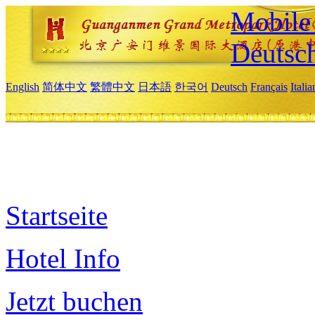
Mobile 
Deutsc
English
简体中文
繁體中文
日本語
한국어
Deutsch
Français
Itali
Startseite
Hotel Info
Jetzt buchen