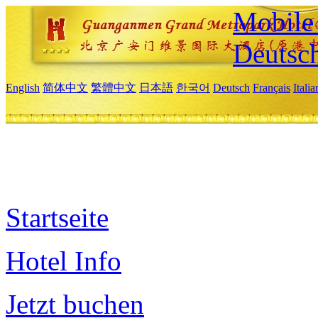
Mobile 
Deutsc
English
简体中文
繁體中文
日本語
한국어
Deutsch
Français
Itali
Startseite
Hotel Info
Jetzt buchen