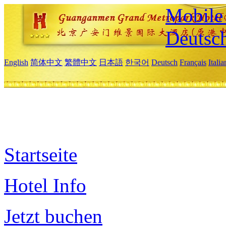
Mobile 
Deutsc
English
简体中文
繁體中文
日本語
한국어
Deutsch
Français
Itali
Startseite
Hotel Info
Jetzt buchen